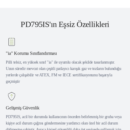
PD795IS'ın Eşsiz Özellikleri
"ia" Koruma Sınıflandırması
Pilli telsiz, en yüksek sınıf "ia" ile uyumlu olacak şekilde tasarlanmıştır.
Uzun süredir mevcut olan çeşitli patlayıcı karışık gaz ve tozların bulunduğu
yerlerde çalışabilir ve ATEX, FM ve IECE sertifikasyonunu başarıyla
geçmiştir
Gelişmiş Güvenlik
PD795IS, acil bir durumda kullanıcının önceden belirlenmiş bir gruba veya
kişiye acil durum çağrısı göndermesine yardımcı olan özel bir acil durum
düğmesine sahiptir. Ayrıca kişisel güvenliği daha üst seviyede sağlamak için