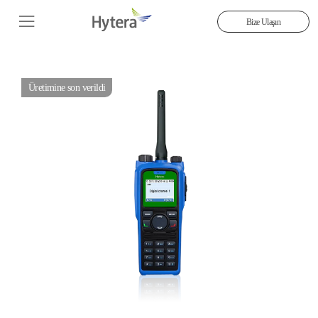
Bize Ulaşın
Üretimine son verildi