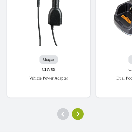
Chargers
CHV09
C
Vehicle Power Adapter
Dual Poc