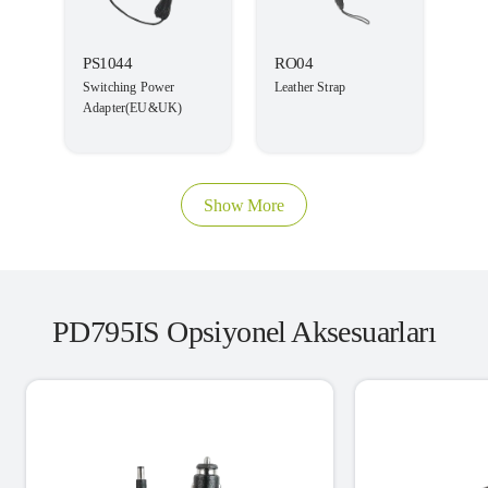
PS1044
RO04
Switching Power
Leather Strap
Adapter(EU&UK)
Show More
PD795IS Opsiyonel Aksesuarları