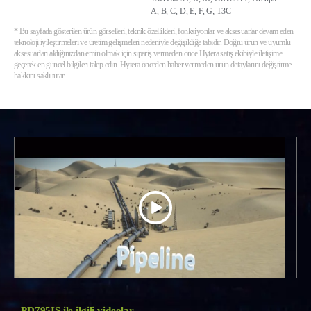
A, B, C, D, E, F, G; T3C
* Bu sayfada gösterilen ürün görselleri, teknik özellikleri, fonksiyonlar ve aksesuarlar devam eden
teknoloji iyileştirmeleri ve üretim gelişmeleri nedeniyle değişikliğe tabidir. Doğru ürün ve uyumlu
aksesuarları aldığınızdan emin olmak için sipariş vermeden önce Hytera satış ekibiyle iletişime
geçerek en güncel bilgileri talep edin. Hytera önceden haber vermeden ürün detaylarını değiştirme
hakkını saklı tutar.
PD795IS ile ilgili videolar