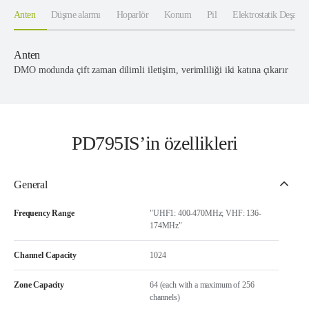
Anten
Düşme alarmı
Hoparlör
Konum
Pil
Elektrostatik Deşarj 
Anten
DMO modunda çift zaman dilimli iletişim, verimliliği iki katına çıkarır
PD795IS’in özellikleri
General
Frequency Range
"UHF1: 400-470MHz; VHF: 136-
174MHz"
Channel Capacity
1024
Zone Capacity
64 (each with a maximum of 256
channels)