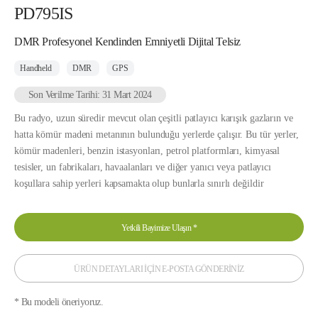
PD795IS
DMR Profesyonel Kendinden Emniyetli Dijital Telsiz
Handheld
DMR
GPS
Son Verilme Tarihi: 31 Mart 2024
Bu radyo, uzun süredir mevcut olan çeşitli patlayıcı karışık gazların ve
hatta kömür madeni metanının bulunduğu yerlerde çalışır. Bu tür yerler,
kömür madenleri, benzin istasyonları, petrol platformları, kimyasal
tesisler, un fabrikaları, havaalanları ve diğer yanıcı veya patlayıcı
koşullara sahip yerleri kapsamakta olup bunlarla sınırlı değildir
Yetkili Bayimize Ulaşın
*
ÜRÜN DETAYLARI İÇİN E-POSTA GÖNDERİNİZ
* Bu modeli öneriyoruz.