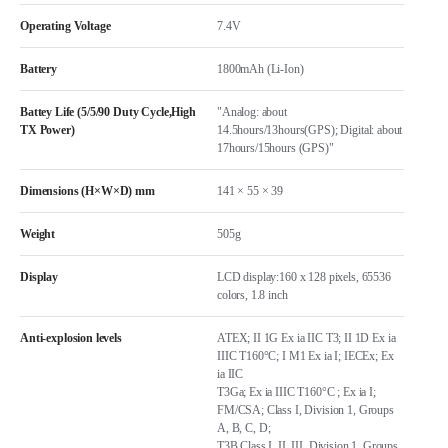
Operating Voltage
7.4V
Battery
1800mAh (Li-Ion)
Battey Life (5/5/90 Duty Cycle,High
"Analog: about
TX Power)
14.5hours/13hours(GPS); Digital: about
17hours/15hours (GPS)"
Dimensions (H×W×D) mm
141 × 55 × 39
Weight
505g
Display
LCD display:160 x 128 pixels, 65536
colors, 1.8 inch
Anti-explosion levels
ATEX; II 1G Ex ia IIC T3; II 1D Ex ia
IIIC T160°C; I M1 Ex ia I; IECEx; Ex
ia IIC
T3Ga; Ex ia IIIC T160°C ; Ex ia I;
FM/CSA; Class I, Division 1, Groups
A, B, C, D;
T3B Class I, II, III, Division 1, Groups