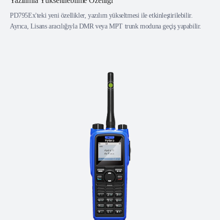
Yazılımla Yükseltilebilme Özelliği
PD795Ex'teki yeni özellikler, yazılım yükseltmesi ile etkinleştirilebilir.
Ayrıca, Lisans aracılığıyla DMR veya MPT trunk moduna geçiş yapabilir.