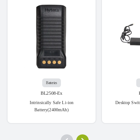
Batteries
BL2508-Ex
Intrinsically Safe Li-ion
Desktop Swit
Battery(2400mAh)