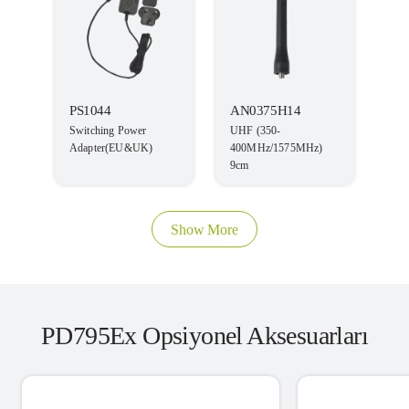
PS1044
AN0375H14
Switching Power
UHF (350-
Adapter(EU&UK)
400MHz/1575MHz)
9cm
Show More
PD795Ex Opsiyonel Aksesuarları