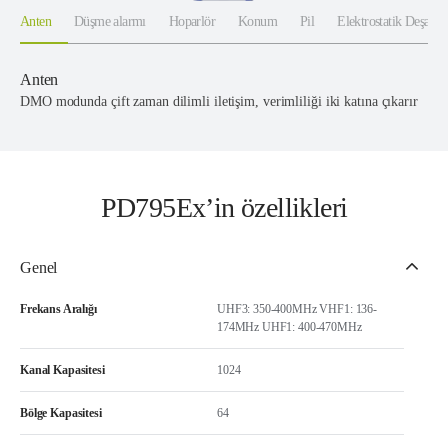
Anten
Düşme alarmı
Hoparlör
Konum
Pil
Elektrostatik Deşarj 
Anten
DMO modunda çift zaman dilimli iletişim, verimliliği iki katına çıkarır
PD795Ex’in özellikleri
Genel
Frekans Aralığı
UHF3: 350-400MHz VHF1: 136-
174MHz UHF1: 400-470MHz
Kanal Kapasitesi
1024
Bölge Kapasitesi
64