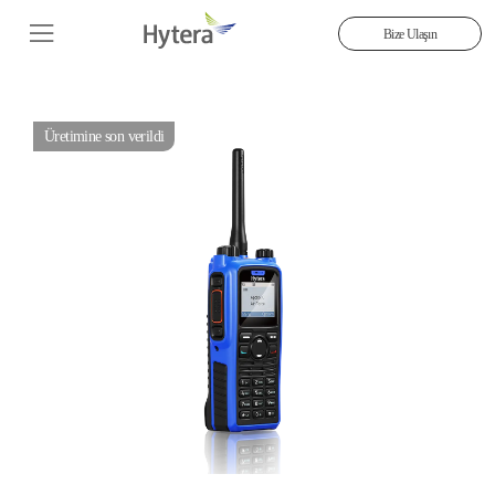
Bize Ulaşın
Üretimine son verildi