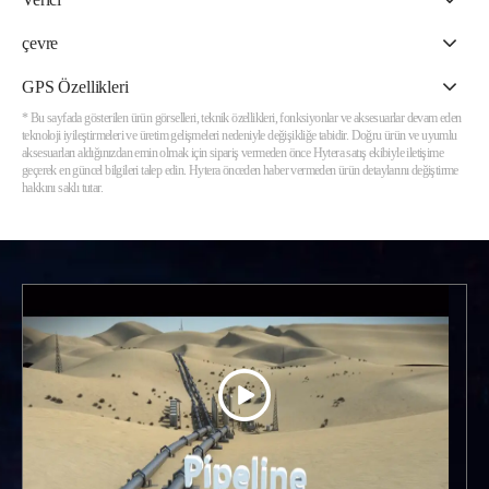
çevre
GPS Özellikleri
* Bu sayfada gösterilen ürün görselleri, teknik özellikleri, fonksiyonlar ve aksesuarlar devam eden
teknoloji iyileştirmeleri ve üretim gelişmeleri nedeniyle değişikliğe tabidir. Doğru ürün ve uyumlu
aksesuarları aldığınızdan emin olmak için sipariş vermeden önce Hytera satış ekibiyle iletişime
geçerek en güncel bilgileri talep edin. Hytera önceden haber vermeden ürün detaylarını değiştirme
hakkını saklı tutar.