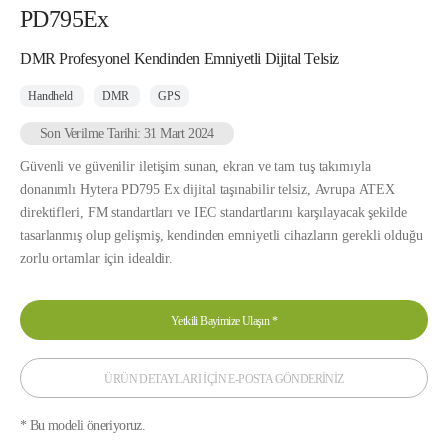
PD795Ex
DMR Profesyonel Kendinden Emniyetli Dijital Telsiz
Handheld
DMR
GPS
Son Verilme Tarihi: 31 Mart 2024
Güvenli ve güvenilir iletişim sunan, ekran ve tam tuş takımıyla
donanımlı Hytera PD795 Ex dijital taşınabilir telsiz, Avrupa ATEX
direktifleri, FM standartları ve IEC standartlarını karşılayacak şekilde
tasarlanmış olup gelişmiş, kendinden emniyetli cihazların gerekli olduğu
zorlu ortamlar için idealdir.
Yetkili Bayimize Ulaşın
*
ÜRÜN DETAYLARI İÇİN E-POSTA GÖNDERİNİZ
* Bu modeli öneriyoruz.