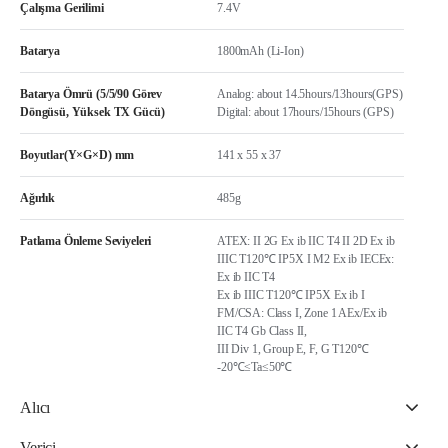
Çalışma Gerilimi
7.4V
Batarya
1800mAh (Li-Ion)
Batarya Ömrü (5/5/90 Görev
Analog: about 14.5hours/13hours(GPS)
Döngüsü, Yüksek TX Gücü)
Digital: about 17hours/15hours (GPS)
Boyutlar(Y×G×D) mm
141 x 55 x 37
Ağırlık
485g
Patlama Önleme Seviyeleri
ATEX: II 2G Ex ib IIC T4 II 2D Ex ib
IIIC T120℃ IP5X I M2 Ex ib IECEx:
Ex ib IIC T4
Ex ib IIIC T120℃ IP5X Ex ib I
FM/CSA: Class I, Zone 1 AEx/Ex ib
IIC T4 Gb Class II,
III Div 1, Group E, F, G T120℃
-20℃≤Ta≤50℃
Alıcı
Verici