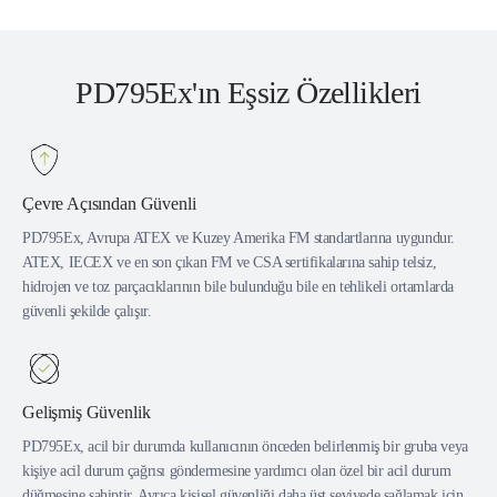
PD795Ex'ın Eşsiz Özellikleri
Çevre Açısından Güvenli
PD795Ex, Avrupa ATEX ve Kuzey Amerika FM standartlarına uygundur.
ATEX, IECEX ve en son çıkan FM ve CSA sertifikalarına sahip telsiz,
hidrojen ve toz parçacıklarının bile bulunduğu bile en tehlikeli ortamlarda
güvenli şekilde çalışır.
Gelişmiş Güvenlik
PD795Ex, acil bir durumda kullanıcının önceden belirlenmiş bir gruba veya
kişiye acil durum çağrısı göndermesine yardımcı olan özel bir acil durum
düğmesine sahiptir. Ayrıca kişisel güvenliği daha üst seviyede sağlamak için