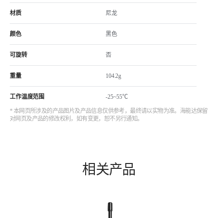
材质
尼龙
颜色
黑色
可旋转
否
重量
104.2g
工作温度范围
-25~55℃
* 本网页所涉及的产品图片及产品信息仅供参考，最终请以实物为准。海能达保留
对网页及产品的修改权利，如有变更，恕不另行通知。
相关产品