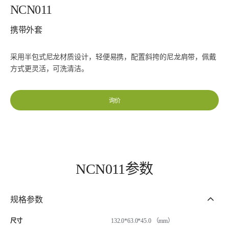
NCN011
携带外套
采用半包式尼龙材质设计，轻便易携，配置斜挎的尼龙肩带，佩戴
方式更灵活，可洗清洁。
询价
NCN011参数
规格参数
尺寸
132.0*63.0*45.0 （mm）