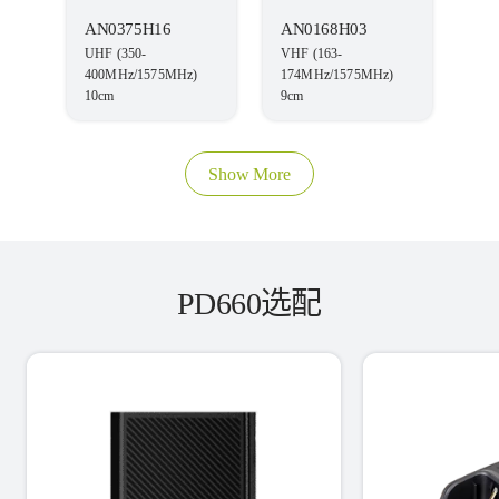
AN0375H16
AN0168H03
UHF (350-
VHF (163-
400MHz/1575MHz)
174MHz/1575MHz)
10cm
9cm
Show More
PD660选配