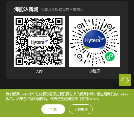
海能达商城
只需几步轻松完成下单购买
小程序
APP
我们使用Cookie来个性化和改善您在我们网站上的使用体验，请查看我们的Cookies
版权所有 © 2026 海能达通信股份有限公司
粤ICP备2022107854号 粤公网安备
政策。如果您继续浏览网站，代表您已经同意我们使用Cookies。
44030502002314号
同意
了解更多
法律声明
网站使用声明
隐私政策
Cookie政策
版权声明
许可协议