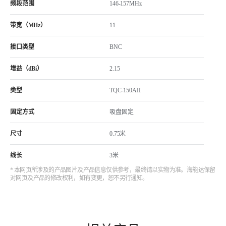
频段范围
146-157MHz
带宽（MHz）
11
接口类型
BNC
增益（dBi）
2.15
类型
TQC-150AII
固定方式
吸盘固定
尺寸
0.75米
线长
3米
* 本网页所涉及的产品图片及产品信息仅供参考，最终请以实物为准。海能达保留
对网页及产品的修改权利，如有变更，恕不另行通知。