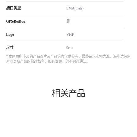
接口类型
SMA(male)
GPS/BeiDou
是
Logo
VHF
尺寸
9cm
* 本网页所涉及的产品图片及产品信息仅供参考，最终请以实物为准。海能达保留
对网页及产品的修改权利，如有变更，恕不另行通知。
相关产品