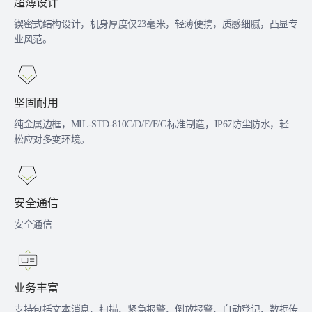
超薄设计
锲密式结构设计，机身厚度仅23毫米，轻薄便携，质感细腻，凸显专
业风范。
坚固耐用
纯金属边框，MIL-STD-810C/D/E/F/G标准制造，IP67防尘防水，轻
松应对多变环境。
安全通信
安全通信
业务丰富
支持包括文本消息、扫描、紧急报警、倒放报警、自动登记、数据传