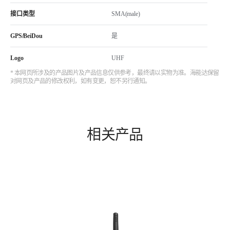
接口类型
SMA(male)
GPS/BeiDou
是
Logo
UHF
* 本网页所涉及的产品图片及产品信息仅供参考，最终请以实物为准。海能达保留
对网页及产品的修改权利，如有变更，恕不另行通知。
相关产品