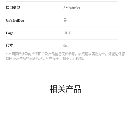
接口类型
SMA(male)
GPS/BeiDou
是
Logo
UHF
尺寸
9cm
* 本网页所涉及的产品图片及产品信息仅供参考，最终请以实物为准。海能达保留
对网页及产品的修改权利，如有变更，恕不另行通知。
相关产品