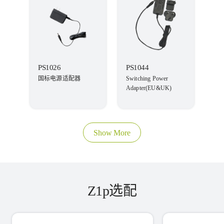
PS1026
PS1044
国标电源适配器
Switching Power
Adapter(EU&UK)
Show More
Z1p选配