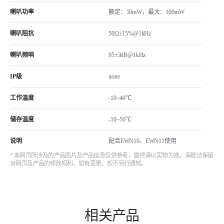
喇叭功率
额定：50mW，最大：100mW
喇叭阻抗
50Ω±15%@1kHz
喇叭频响
95±3dB@1kHz
IP级
none
工作温度
-10~40℃
储存温度
-10~50℃
说明
配合EWN10、EWN11使用
* 本网页所涉及的产品图片及产品信息仅供参考，最终请以实物为准。海能达保留
对网页及产品的修改权利，如有变更，恕不另行通知。
相关产品