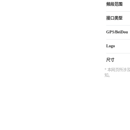
频段范围
接口类型
GPS/BeiDou
Logo
尺寸
* 本网页所
知。