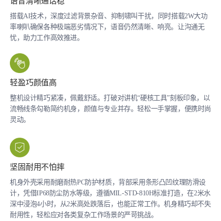
语⾳清晰通话稳
搭载AI技术，深度过滤背景杂音、抑制啸叫干扰，同时搭载2W大功
率喇叭确保各种极端恶劣情况下，语音仍然清晰、响亮。让沟通⽆
忧，助力工作高效推进。
轻盈巧颜值高
整机设计精巧紧凑，佩戴舒适。打破对讲机“硬核工具”刻板印象，以
流畅线条勾勒简约机身，颜值与专业并存。轻松⼀手掌握，便携时尚
灵动。
坚固耐用不怕摔
机身外壳采用耐磨耐热PC防护材质，背部采用条形凸凹纹理防滑设
计，凭借IP68防尘防水等级，遵循MIL-STD-810H标准打造，在2米水
深中浸泡4小时，从2米高处跌落后，也能正常工作。机⾝精巧却不失
耐用性，轻松应对各类复杂工作场景的严苛挑战。