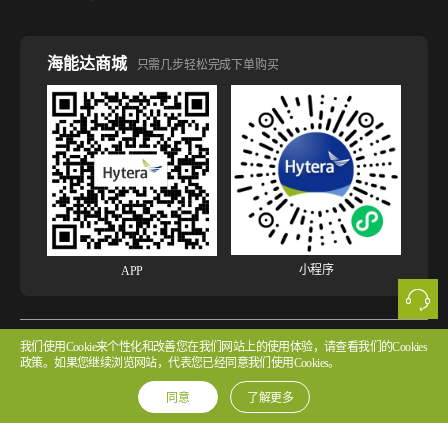
海能达商城
只需几步轻松完成下单购买
小程序
APP
我们使用Cookie来个性化和改善您在我们网站上的使用体验，请查看我们的Cookies
版权所有 © 2026 海能达通信股份有限公司
粤ICP备2022107854号 粤公网安备
政策。如果您继续浏览网站，代表您已经同意我们使用Cookies。
44030502002314号
同意
了解更多
法律声明
网站使用声明
隐私政策
Cookie政策
版权声明
许可协议