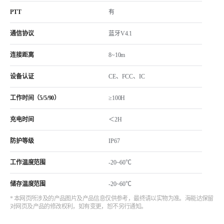
PTT
有
通信协议
蓝牙V4.1
连接距离
8~10m
设备认证
CE、FCC、IC
工作时间（5/5/90）
≥100H
充电时间
＜2H
防护等级
IP67
工作温度范围
-20~60℃
储存温度范围
-20~60℃
* 本网页所涉及的产品图片及产品信息仅供参考，最终请以实物为准。海能达保留
对网页及产品的修改权利，如有变更，恕不另行通知。