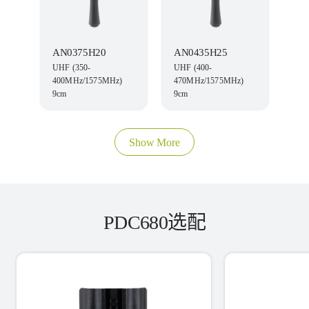
AN0375H20
AN0435H25
UHF (350-
UHF (400-
400MHz/1575MHz)
470MHz/1575MHz)
9cm
9cm
Show More
PDC680选配