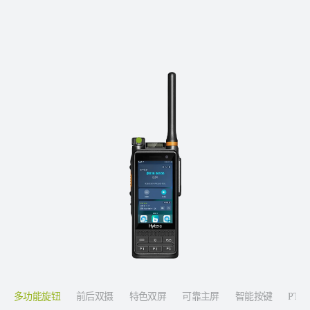
多功能旋钮
前后双摄
特色双屏
可靠主屏
智能按键
PTT