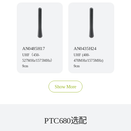
AN0485H17
AN0435H24
UHF（450-
UHF (400-
527MHz/1575MHz）
470MHz/1575MHz)
9cm
9cm
Show More
PTC680选配