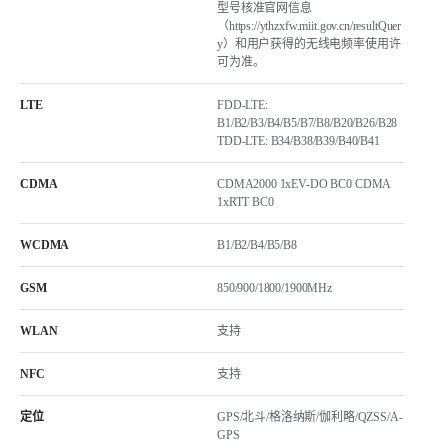
型号核准官网信息
（https://ythzxfw.miit.gov.cn/resultQuer
y）和用户获得的无线电频率使用许
可为准。
LTE
FDD-LTE:
B1/B2/B3/B4/B5/B7/B8/B20/B26/B28
TDD-LTE: B34/B38/B39/B40/B41
CDMA
CDMA2000 1xEV-DO BC0 CDMA
1xRTT BC0
WCDMA
B1/B2/B4/B5/B8
GSM
850/900/1800/1900MHz
WLAN
支持
NFC
支持
定位
GPS/北⽃/格洛纳斯/伽利略/QZSS/A-
GPS