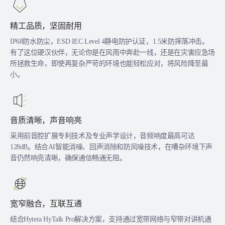
精工品质，坚固耐用
IP68防水防尘，ESD IEC Level 4静电防护认证，1.5米防摔落冲击。
有了这位硬汉伙伴，无论你是在风雨中奔赴一线，还是在灾害应急场
所拯救生命，即使再复杂严苛的环境也能轻松应对，将风险降至最
小。
音质清晰，声音响亮
采用前音腔扩展专利技术及专业声学设计，音频响度最高可达
128dB。结合AI智能消噪、回声消除和防风噪技术，在嘈杂环境下声
音仍然响亮清晰，确保通信畅通无阻。
宽窄融合，互联互通
结合Hytera HyTalk Pro解决方案，支持通过宽带网络与窄带对讲机通