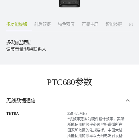
多功能旋钮
前后双摄
特色双屏
可靠主屏
智能按键
PTT
多功能旋钮
调节音量/切换联系人
PTC680参数
无线数据通信
TETRA
350-475MHz
*该频率范围为硬件设计频率，实际
所能使用的频率必须严格遵循所在
国家和地区的法规要求。中国大陆
所能使用的频率以无线电发射设备